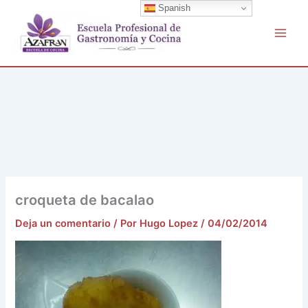
Buscar
Ir
Spanish
por:
al
contenido
croqueta de bacalao
Deja un comentario
/ Por
Hugo Lopez
/
04/02/2014