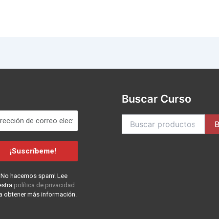
Buscar Curso
B
¡No hacemos spam! Lee
estra
política de privacidad
a obtener más información.