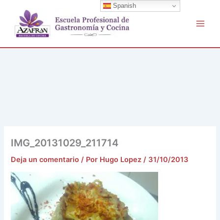
Buscar
Ir
Spanish
por:
al
contenido
IMG_20131029_211714
Deja un comentario
/ Por
Hugo Lopez
/
31/10/2013