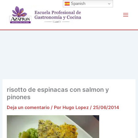
Buscar
Ir
Spanish
por:
al
contenido
risotto de espinacas con salmon y
pinones
Deja un comentario
/ Por
Hugo Lopez
/
25/06/2014