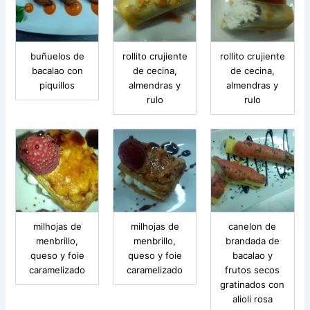
buñuelos de
rollito crujiente
rollito crujiente
bacalao con
de cecina,
de cecina,
piquillos
almendras y
almendras y
rulo
rulo
milhojas de
milhojas de
canelon de
menbrillo,
menbrillo,
brandada de
queso y foie
queso y foie
bacalao y
caramelizado
caramelizado
frutos secos
gratinados con
alioli rosa