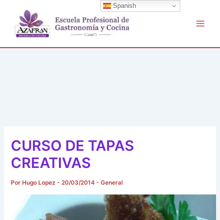
Buscar
Ir
Spanish
por:
al
contenido
CURSO DE TAPAS
CREATIVAS
Por
Hugo Lopez
-
20/03/2014
-
General