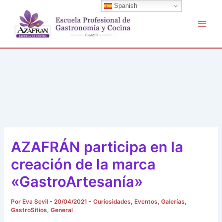
Buscar
Ir
Spanish
por:
al
contenido
AZAFRÁN participa en la
creación de la marca
«GastroArtesanía»
Por
Eva Sevil
-
20/04/2021
-
Curiosidades
,
Eventos
,
Galerías
,
GastroSitios
,
General